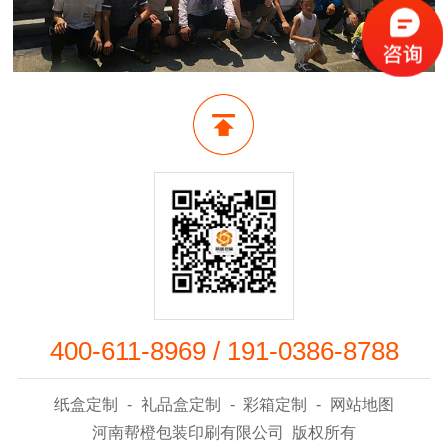
400-611-8969
/
191-0386-8788
纸盒定制
-
礼品盒定制
-
彩箱定制
-
网站地图
河南帮橙包装印刷有限公司 版权所有