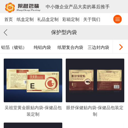
中小微企业产品大卖的幕后推手
首页
纸盒定制
礼品盒定制
彩箱定制
关于我们
保护型内袋
铝箔（镀铝）
纯铝内袋
纸塑复合内袋
三边封内袋
背封
内袋
吴祖堂黄金眼贴内袋-保健品包
眼舒保健贴内袋-保健品包装定
装定制
制