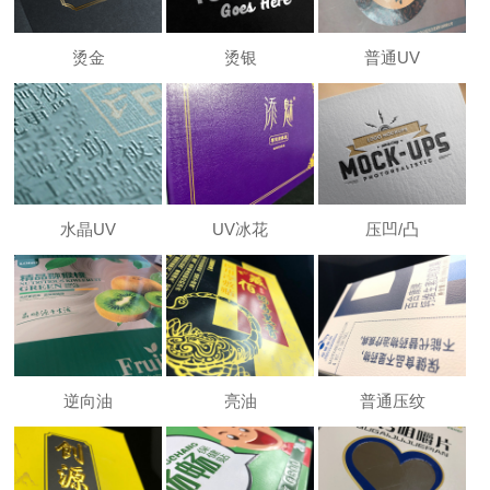
烫金
烫银
普通UV
水晶UV
UV冰花
压凹/凸
逆向油
亮油
普通压纹