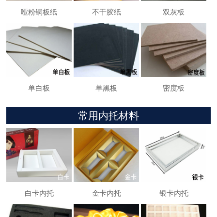
哑粉铜板纸
不干胶纸
双灰板
单白板
单黑板
密度板
常用内托材料
白卡内托
金卡内托
银卡内托