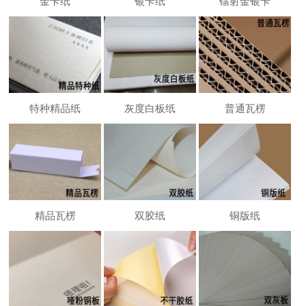
金卡纸
银卡纸
镭射金银卡
特种精品纸
灰度白板纸
普通瓦楞
精品瓦楞
双胶纸
铜版纸