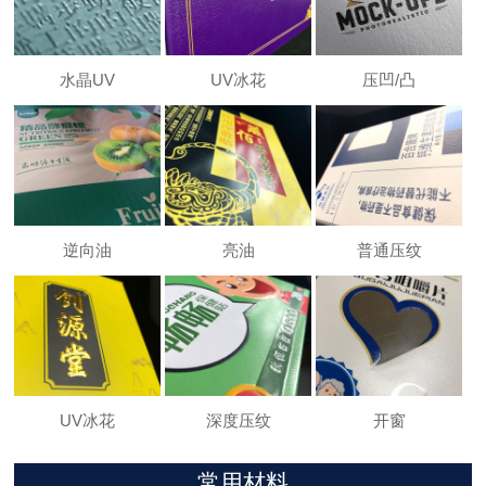
水晶UV
UV冰花
压凹/凸
逆向油
亮油
普通压纹
UV冰花
深度压纹
开窗
常用材料