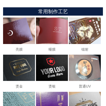
常用制作工艺
亮膜
哑膜
镭射
烫金
烫银
普通UV