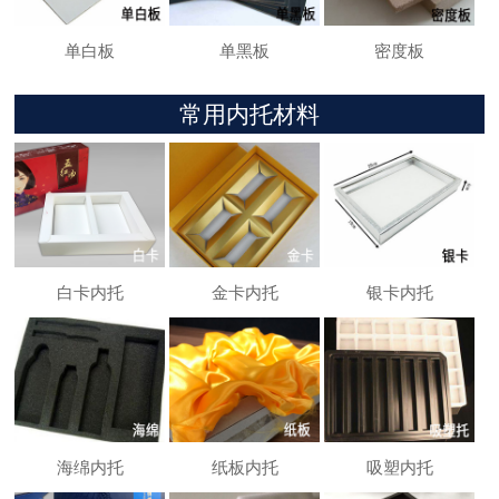
单白板
单黑板
密度板
常用内托材料
白卡内托
金卡内托
银卡内托
海绵内托
纸板内托
吸塑内托