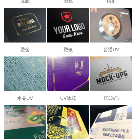
亮膜
哑膜
镭射
烫金
烫银
普通UV
水晶UV
UV冰花
压凹/凸