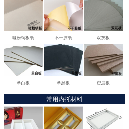
哑粉铜板纸
不干胶纸
双灰板
单白板
单黑板
密度板
常用内托材料