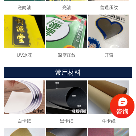
逆向油
亮油
普通压纹
UV冰花
深度压纹
开窗
常用材料
白卡纸
黑卡纸
牛卡纸