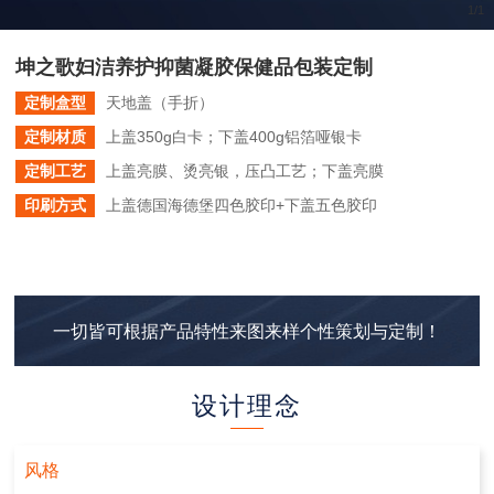
1
/
1
坤之歌妇洁养护抑菌凝胶保健品包装定制
定制盒型
天地盖（手折）
定制材质
上盖350g白卡；下盖400g铝箔哑银卡
定制工艺
上盖亮膜、烫亮银，压凸工艺；下盖亮膜
印刷方式
上盖德国海德堡四色胶印+下盖五色胶印
一切皆可根据产品特性来图来样个性策划与定制！
设计理念
风格