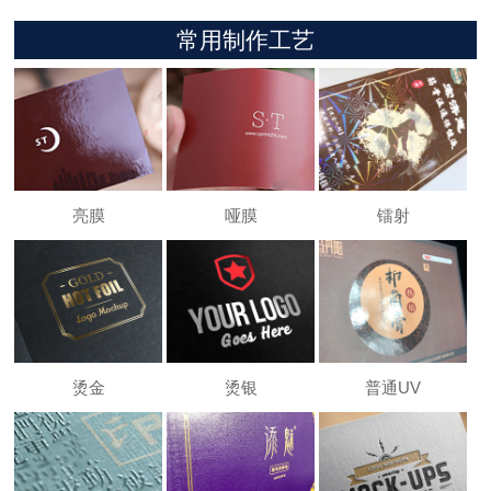
常用制作工艺
亮膜
哑膜
镭射
烫金
烫银
普通UV