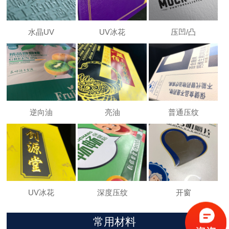
水晶UV
UV冰花
压凹/凸
逆向油
亮油
普通压纹
UV冰花
深度压纹
开窗
常用材料