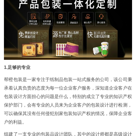
1.足够的专业
帮橙包装是一家专注于纸制品包装一站式服务的公司，该公司秉
承着认真负责的态度为每一位企业客户服务，深知道企业客户在
包装设计方面担心的问题是什么，特别的成立了专业的知识产权
保护部门，会有专业的人员来为企业客户的包装设计进行检测，
可以确保其没有任何侵犯别家包装知识产权的情况，保障企业客
户的利益。
组建了一支专业的包装品设计团队，其中的设计师都是高级设计