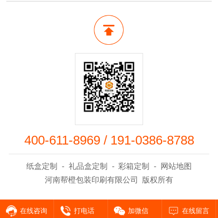
400-611-8969
/
191-0386-8788
纸盒定制
-
礼品盒定制
-
彩箱定制
-
网站地图
河南帮橙包装印刷有限公司 版权所有
在线咨询
打电话
加微信
在线留言