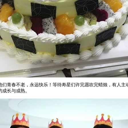
们青春不老，永远快乐！等待寿星们许完愿吹完蜡烛，有人主
的成长与成熟。