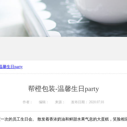
馨生日party
产厂家
河南礼品盒定制
帮橙包装-温馨生日party
作者：
编辑：
来源：
发布日期： 2020.07.01
每季度一次的员工生日会。 散发着香浓奶油和鲜甜水果气息的大蛋糕，笑脸