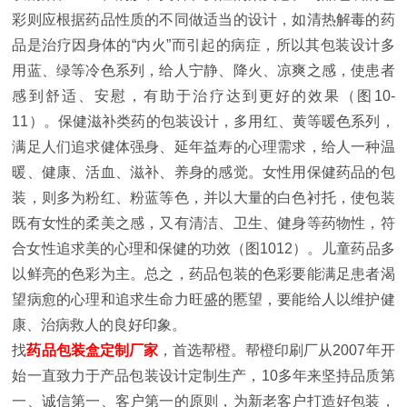
彩则应根据药品性质的不同做适当的设计，如清热解毒的药
品是治疗因身体的“内火”而引起的病症，所以其包装设计多
用蓝、绿等冷色系列，给人宁静、降火、凉爽之感，使患者
感到舒适、安慰，有助于治疗达到更好的效果（图10-
11）。保健滋补类药的包装设计，多用红、黄等暖色系列，
满足人们追求健体强身、延年益寿的心理需求，给人一种温
暖、健康、活血、滋补、养身的感觉。女性用保健药品的包
装，则多为粉红、粉蓝等色，并以大量的白色衬托，使包装
既有女性的柔美之感，又有清洁、卫生、健身等药物性，符
合女性追求美的心理和保健的功效（图1012）。儿童药品多
以鲜亮的色彩为主。总之，药品包装的色彩要能满足患者渴
望病愈的心理和追求生命力旺盛的慝望，要能给人以维护健
康、治病救人的良好印象。
找
药品包装盒定制厂家
，首选帮橙。帮橙印刷厂从2007年开
始一直致力于产品包装设计定制生产，10多年来坚持品质第
一、诚信第一、客户第一的原则，为新老客户打造好包装，