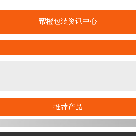
帮橙包装资讯中心
紫花地丁卡盒-保健品包装定制
推荐产品
马丹阳寒敏、热敏-保健品包装定制