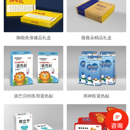
御能灸保健品礼盒
薇薇朵精品礼盒
派巴贝特医用退热贴
周神医退热贴