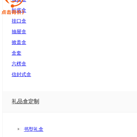
扣底盒
挂口盒
抽屉盒
掀盖盒
盒套
六楞盒
信封式盒
礼品盒定制
书型礼盒