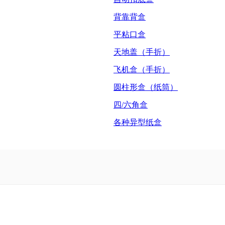
背靠背盒
平粘口盒
天地盖（手折）
飞机盒（手折）
圆柱形盒（纸筒）
四/六角盒
各种异型纸盒