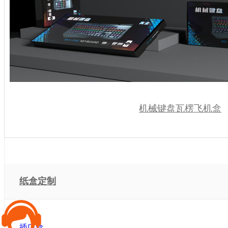
机械键盘瓦楞飞机盒
纸盒定制
插口盒