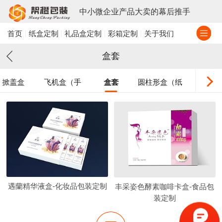
中小微企业产品大卖的幕后推手
首页
纸盒定制
礼品盒定制
彩箱定制
关于我们
盒套
掀盖盒
飞机盒（手
盒套
圆柱形盒（纸
六楞盒
折）
筒）
遇蘭精华液盒-化妆品包装定制
丰采姿色酵素咖啡卡盒-食品包
装定制