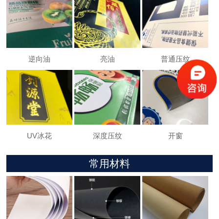
逆向油
亮油
普通压纹
UV冰花
深度压纹
开窗
常用材料