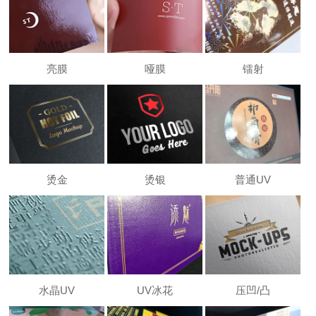
亮膜
哑膜
镭射
烫金
烫银
普通UV
水晶UV
UV冰花
压凹/凸