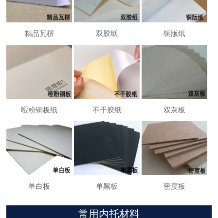
精品瓦楞
双胶纸
铜版纸
哑粉铜板纸
不干胶纸
双灰板
单白板
单黑板
密度板
常用内托材料