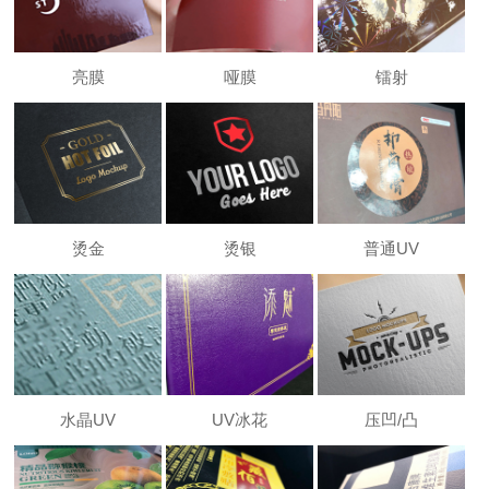
亮膜
哑膜
镭射
烫金
烫银
普通UV
水晶UV
UV冰花
压凹/凸