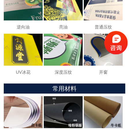
逆向油
亮油
普通压纹
UV冰花
深度压纹
开窗
常用材料