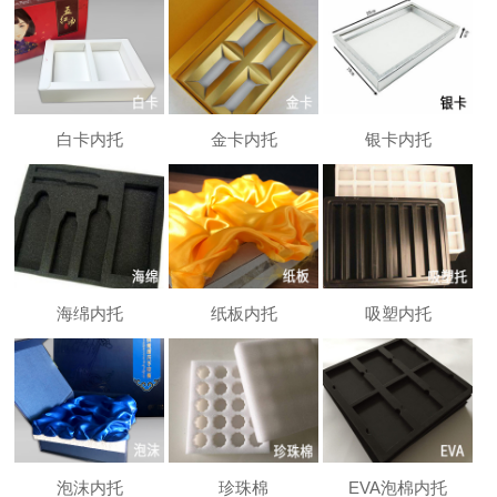
白卡内托
金卡内托
银卡内托
海绵内托
纸板内托
吸塑内托
泡沫内托
珍珠棉
EVA泡棉内托