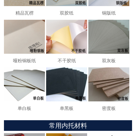
精品瓦楞
双胶纸
铜版纸
哑粉铜板纸
不干胶纸
双灰板
单白板
单黑板
密度板
常用内托材料