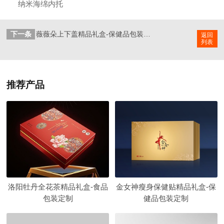
纳米海绵内托
下一条
薇薇朵上下盖精品礼盒-保健品包装定制
返回
列表
推荐产品
洛阳牡丹全花茶精品礼盒-食品
金女神瘦身保健贴精品礼盒-保
包装定制
健品包装定制