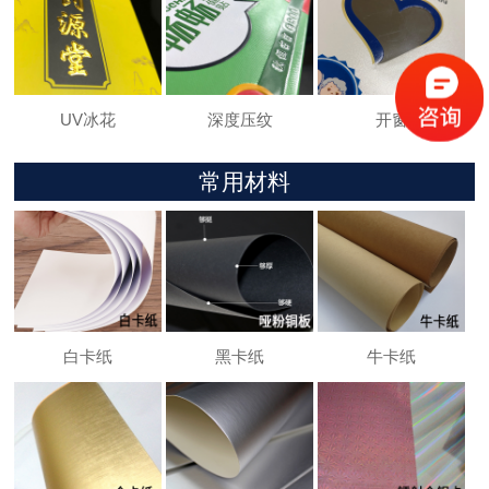
UV冰花
深度压纹
开窗
常用材料
白卡纸
黑卡纸
牛卡纸