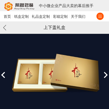
中小微企业产品大卖的幕后推手
首页
纸盒定制
礼品盒定制
彩箱定制
关于我们
上下盖礼盒