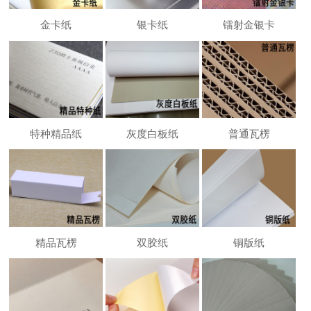
金卡纸
银卡纸
镭射金银卡
特种精品纸
灰度白板纸
普通瓦楞
精品瓦楞
双胶纸
铜版纸