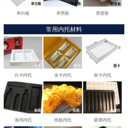
单白板
单黑板
密度板
常用内托材料
白卡内托
金卡内托
银卡内托
海绵内托
纸板内托
吸塑内托