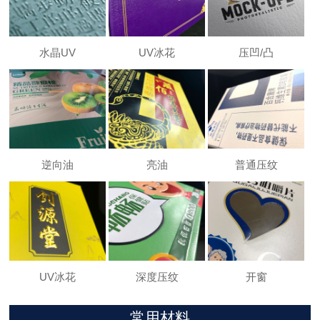
水晶UV
UV冰花
压凹/凸
逆向油
亮油
普通压纹
UV冰花
深度压纹
开窗
常用材料