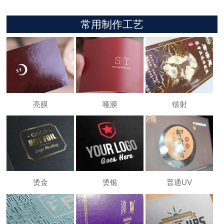
常用制作工艺
亮膜
哑膜
镭射
烫金
烫银
普通UV