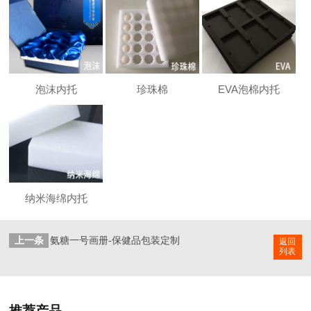
泡沫内托
珍珠棉
EVA泡棉内托
纳米海绵内托
上一条
氨糖一号画册-保健品包装定制
返回
列表
推荐产品