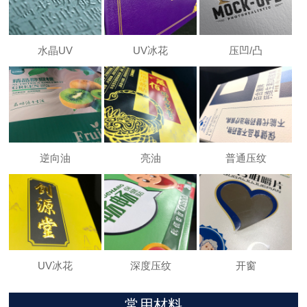
水晶UV
UV冰花
压凹/凸
逆向油
亮油
普通压纹
UV冰花
深度压纹
开窗
常用材料