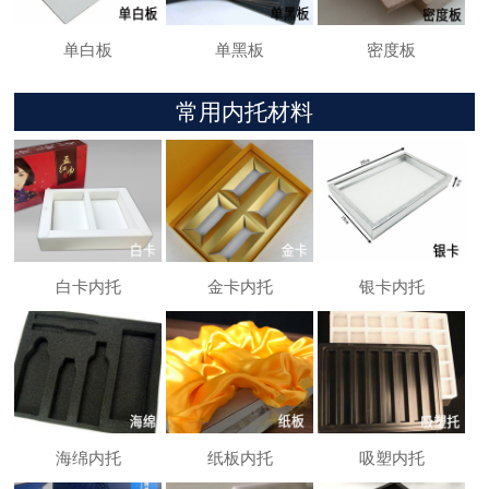
单白板
单黑板
密度板
常用内托材料
白卡内托
金卡内托
银卡内托
海绵内托
纸板内托
吸塑内托