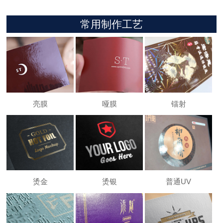
常用制作工艺
亮膜
哑膜
镭射
烫金
烫银
普通UV