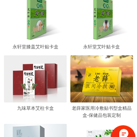
永轩堂膝盖艾叶贴卡盒
永轩堂艾叶贴卡盒
九味草本艾柱卡盒
老薛家医用冷敷贴书型盒精品
盒-保健品包装定制