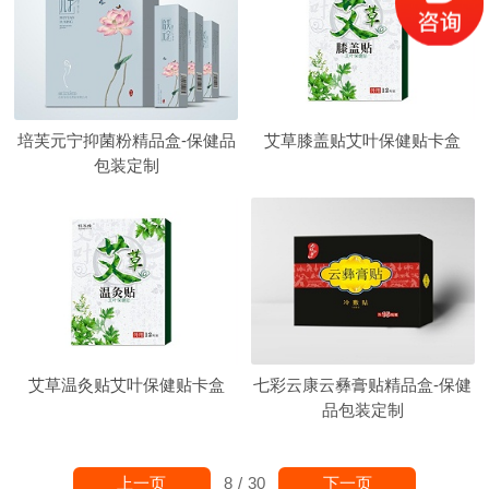
培芙元宁抑菌粉精品盒-保健品
艾草膝盖贴艾叶保健贴卡盒
包装定制
艾草温灸贴艾叶保健贴卡盒
七彩云康云彝膏贴精品盒-保健
品包装定制
上一页
下一页
8
/
30